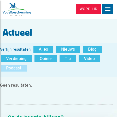
WORD LID
Men
Actueel
Alles
Nieuws
Blog
Verfijn resultaten:
Verdieping
Opinie
Tip
Video
Podcast
Geen resultaten.