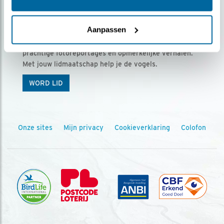
Ontvang 5 x Vogels voor € 36,00 per jaar
Aanpassen
Vogels is het tijdschrift voor onze leden, met
prachtige fotoreportages en opmerkelijke verhalen.
Met jouw lidmaatschap help je de vogels.
WORD LID
Onze sites
Mijn privacy
Cookieverklaring
Colofon