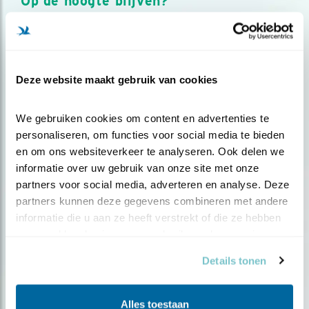
Op de hoogte blijven?
Meld je aan en ontvang nieuws, inspiratie, acties en tips
over vogels en activiteiten van Vogelbescherming.
AANMELDEN VOGELNIEUWS
Deze website maakt gebruik van cookies
Volg ons via social media
We gebruiken cookies om content en advertenties te 
personaliseren, om functies voor social media te bieden 
en om ons websiteverkeer te analyseren. Ook delen we 
informatie over uw gebruik van onze site met onze 
partners voor social media, adverteren en analyse. Deze 
partners kunnen deze gegevens combineren met andere 
informatie die u aan ze heeft verstrekt of die ze hebben 
verzameld op basis van uw gebruik van hun services.
Details tonen
Alles toestaan