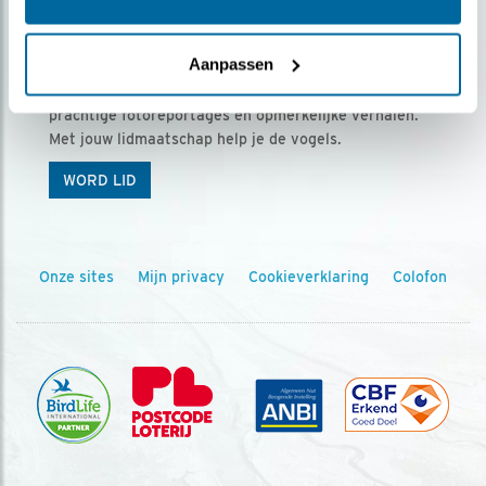
Ontvang 5 x Vogels voor € 36,00 per jaar
Aanpassen
Vogels is het tijdschrift voor onze leden, met
prachtige fotoreportages en opmerkelijke verhalen.
Met jouw lidmaatschap help je de vogels.
WORD LID
Onze sites
Mijn privacy
Cookieverklaring
Colofon