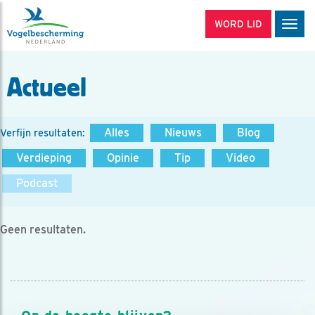
WORD LID
Men
Actueel
Alles
Nieuws
Blog
Verfijn resultaten:
Verdieping
Opinie
Tip
Video
Podcast
Geen resultaten.