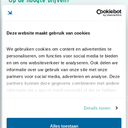
Op de hoogte blijven?
Meld je aan en ontvang nieuws, inspiratie, acties en tips
over vogels en activiteiten van Vogelbescherming.
AANMELDEN VOGELNIEUWS
Deze website maakt gebruik van cookies
Volg ons via social media
We gebruiken cookies om content en advertenties te 
personaliseren, om functies voor social media te bieden 
en om ons websiteverkeer te analyseren. Ook delen we 
informatie over uw gebruik van onze site met onze 
partners voor social media, adverteren en analyse. Deze 
partners kunnen deze gegevens combineren met andere 
informatie die u aan ze heeft verstrekt of die ze hebben 
verzameld op basis van uw gebruik van hun services.
Details tonen
Alles toestaan