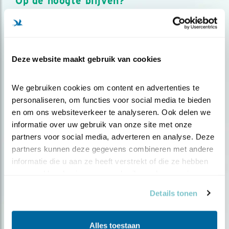
Op de hoogte blijven?
Meld je aan en ontvang nieuws, inspiratie, acties en tips
over vogels en activiteiten van Vogelbescherming.
AANMELDEN VOGELNIEUWS
Deze website maakt gebruik van cookies
Volg ons via social media
We gebruiken cookies om content en advertenties te 
personaliseren, om functies voor social media te bieden 
en om ons websiteverkeer te analyseren. Ook delen we 
informatie over uw gebruik van onze site met onze 
partners voor social media, adverteren en analyse. Deze 
partners kunnen deze gegevens combineren met andere 
informatie die u aan ze heeft verstrekt of die ze hebben 
verzameld op basis van uw gebruik van hun services.
Details tonen
Alles toestaan