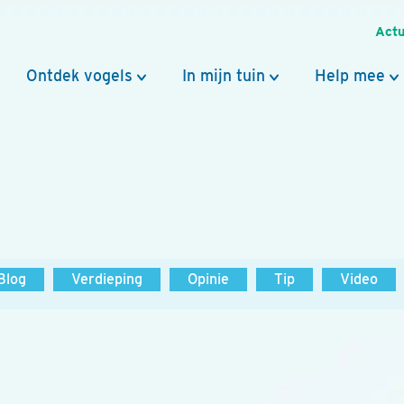
Actu
Ontdek vogels
In mijn tuin
Help mee
Blog
Verdieping
Opinie
Tip
Video