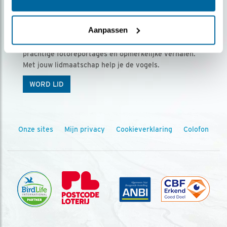
Ontvang 5 x Vogels voor € 36,00 per jaar
Aanpassen
Vogels is het tijdschrift voor onze leden, met
prachtige fotoreportages en opmerkelijke verhalen.
Met jouw lidmaatschap help je de vogels.
WORD LID
Onze sites
Mijn privacy
Cookieverklaring
Colofon