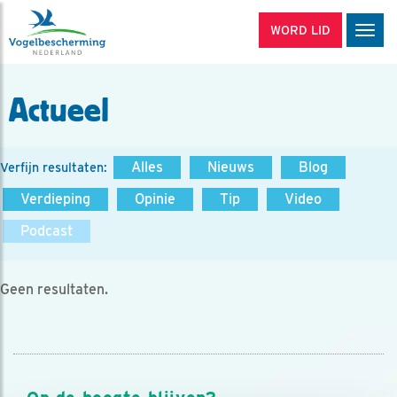
WORD LID
Men
Actueel
Alles
Nieuws
Blog
Verfijn resultaten:
Verdieping
Opinie
Tip
Video
Podcast
Geen resultaten.