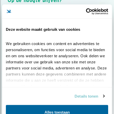
Op de hoogte blijven?
Meld je aan en ontvang nieuws, inspiratie, acties en tips
over vogels en activiteiten van Vogelbescherming.
AANMELDEN VOGELNIEUWS
Deze website maakt gebruik van cookies
Volg ons via social media
We gebruiken cookies om content en advertenties te 
personaliseren, om functies voor social media te bieden 
en om ons websiteverkeer te analyseren. Ook delen we 
informatie over uw gebruik van onze site met onze 
partners voor social media, adverteren en analyse. Deze 
partners kunnen deze gegevens combineren met andere 
informatie die u aan ze heeft verstrekt of die ze hebben 
verzameld op basis van uw gebruik van hun services.
Details tonen
Alles toestaan