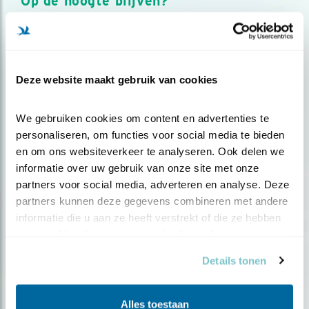
Op de hoogte blijven?
Meld je aan en ontvang nieuws, inspiratie, acties en tips
over vogels en activiteiten van Vogelbescherming.
AANMELDEN VOGELNIEUWS
Deze website maakt gebruik van cookies
Volg ons via social media
We gebruiken cookies om content en advertenties te 
personaliseren, om functies voor social media te bieden 
en om ons websiteverkeer te analyseren. Ook delen we 
informatie over uw gebruik van onze site met onze 
partners voor social media, adverteren en analyse. Deze 
partners kunnen deze gegevens combineren met andere 
informatie die u aan ze heeft verstrekt of die ze hebben 
verzameld op basis van uw gebruik van hun services.
Details tonen
Alles toestaan