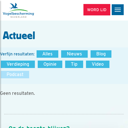
WORD LID
Men
Actueel
Alles
Nieuws
Blog
Verfijn resultaten:
Verdieping
Opinie
Tip
Video
Podcast
Geen resultaten.