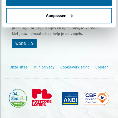
Ontvang 5 x Vogels voor € 36,00 per jaar
Aanpassen
Vogels is het tijdschrift voor onze leden, met
prachtige fotoreportages en opmerkelijke verhalen.
Met jouw lidmaatschap help je de vogels.
WORD LID
Onze sites
Mijn privacy
Cookieverklaring
Colofon