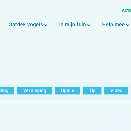
Actu
Ontdek vogels
In mijn tuin
Help mee
Blog
Verdieping
Opinie
Tip
Video