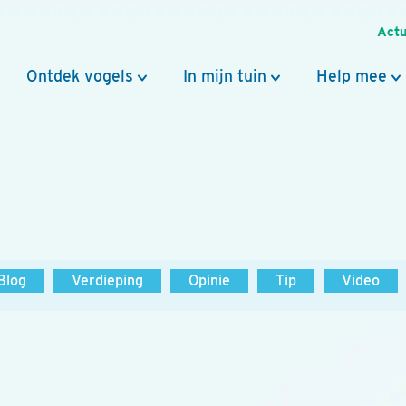
Actu
Ontdek vogels
In mijn tuin
Help mee
Blog
Verdieping
Opinie
Tip
Video