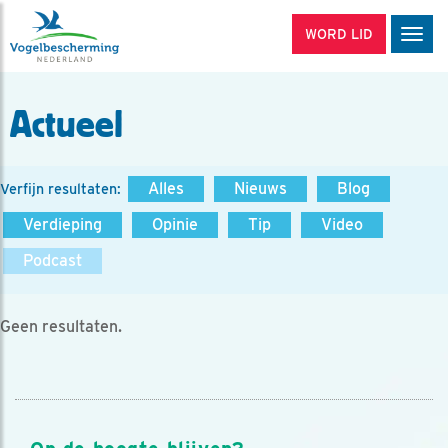
WORD LID
Men
Actueel
Alles
Nieuws
Blog
Verfijn resultaten:
Verdieping
Opinie
Tip
Video
Podcast
Geen resultaten.