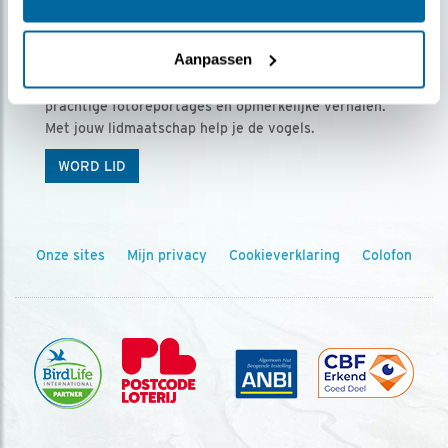
Ontvang 5 x Vogels voor € 36,00 per jaar
Aanpassen
Vogels is het tijdschrift voor onze leden, met
prachtige fotoreportages en opmerkelijke verhalen.
Met jouw lidmaatschap help je de vogels.
WORD LID
Onze sites
Mijn privacy
Cookieverklaring
Colofon