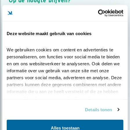
Op de hoogte blijven?
Meld je aan en ontvang nieuws, inspiratie, acties en tips
over vogels en activiteiten van Vogelbescherming.
AANMELDEN VOGELNIEUWS
Deze website maakt gebruik van cookies
Volg ons via social media
We gebruiken cookies om content en advertenties te 
personaliseren, om functies voor social media te bieden 
en om ons websiteverkeer te analyseren. Ook delen we 
informatie over uw gebruik van onze site met onze 
partners voor social media, adverteren en analyse. Deze 
partners kunnen deze gegevens combineren met andere 
informatie die u aan ze heeft verstrekt of die ze hebben 
verzameld op basis van uw gebruik van hun services.
Details tonen
Alles toestaan