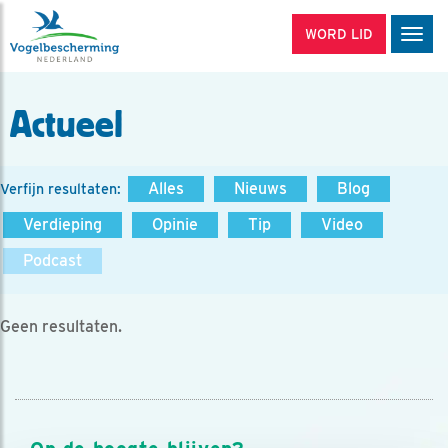
WORD LID
Men
Actueel
Alles
Nieuws
Blog
Verfijn resultaten:
Verdieping
Opinie
Tip
Video
Podcast
Geen resultaten.