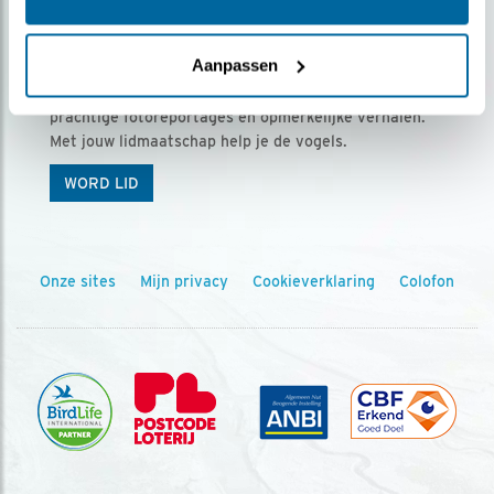
Ontvang 5 x Vogels voor € 36,00 per jaar
Aanpassen
Vogels is het tijdschrift voor onze leden, met
prachtige fotoreportages en opmerkelijke verhalen.
Met jouw lidmaatschap help je de vogels.
WORD LID
Onze sites
Mijn privacy
Cookieverklaring
Colofon