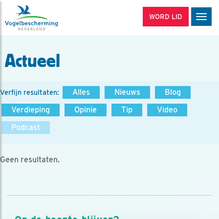
WORD LID
Men
Actueel
Alles
Nieuws
Blog
Verfijn resultaten:
Verdieping
Opinie
Tip
Video
Podcast
Geen resultaten.