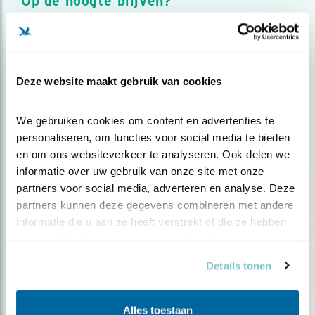
Op de hoogte blijven?
Meld je aan en ontvang nieuws, inspiratie, acties en tips
over vogels en activiteiten van Vogelbescherming.
AANMELDEN VOGELNIEUWS
Deze website maakt gebruik van cookies
Volg ons via social media
We gebruiken cookies om content en advertenties te 
personaliseren, om functies voor social media te bieden 
en om ons websiteverkeer te analyseren. Ook delen we 
informatie over uw gebruik van onze site met onze 
partners voor social media, adverteren en analyse. Deze 
partners kunnen deze gegevens combineren met andere 
informatie die u aan ze heeft verstrekt of die ze hebben 
verzameld op basis van uw gebruik van hun services.
Details tonen
Alles toestaan