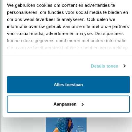
We gebruiken cookies om content en advertenties te 
personaliseren, om functies voor social media te bieden en 
om ons websiteverkeer te analyseren. Ook delen we 
Op de hoogte blijven?
informatie over uw gebruik van onze site met onze partners 
Meld je aan en ontvang nieuws, inspiratie, acties en tips
voor social media, adverteren en analyse. Deze partners 
over vogels en activiteiten van Vogelbescherming.
kunnen deze gegevens combineren met andere informatie 
die u aan ze heeft verstrekt of die ze hebben verzameld op 
AANMELDEN VOGELNIEUWS
basis van uw gebruik van hun services.
Details tonen
Volg ons via social media
Alles toestaan
Aanpassen