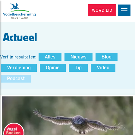
WORD LID
Men
Actueel
Alles
Nieuws
Blog
Verfijn resultaten:
Verdieping
Opinie
Tip
Video
Podcast