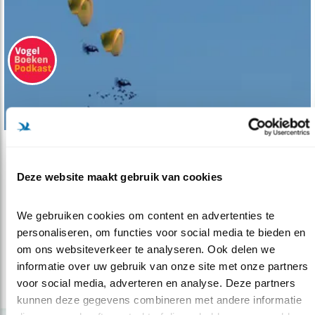
Podcast
Deze website maakt gebruik van cookies
In gesprek met Sijmen Hendriks
20.12.24
Natuurfotograaf portretteert 4 vogelsoorten
We gebruiken cookies om content en advertenties te 
met een urgent verhaal.
personaliseren, om functies voor social media te bieden en 
om ons websiteverkeer te analyseren. Ook delen we 
Arjan Berben
informatie over uw gebruik van onze site met onze partners 
voor social media, adverteren en analyse. Deze partners 
lees meer
kunnen deze gegevens combineren met andere informatie 