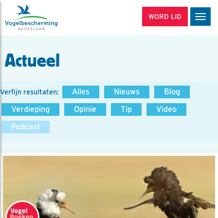
WORD LID
Men
Actueel
Alles
Nieuws
Blog
Verfijn resultaten:
Verdieping
Opinie
Tip
Video
Podcast