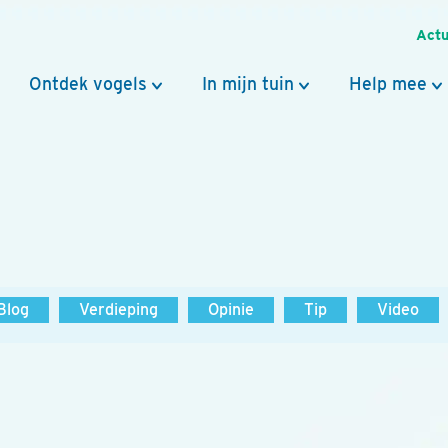
Actu
Ontdek vogels
In mijn tuin
Help mee
Blog
Verdieping
Opinie
Tip
Video