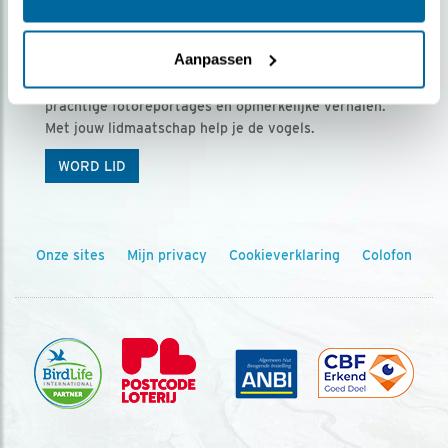
Ontvang 5 x Vogels voor € 36,00 per jaar
Aanpassen
Vogels is het tijdschrift voor onze leden, met
prachtige fotoreportages en opmerkelijke verhalen.
Met jouw lidmaatschap help je de vogels.
WORD LID
Onze sites
Mijn privacy
Cookieverklaring
Colofon