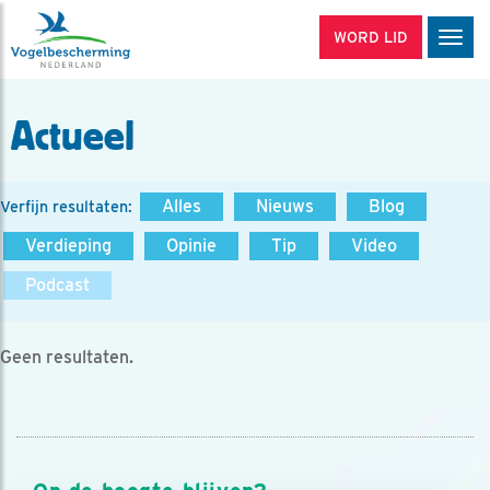
WORD LID
Men
Actueel
Alles
Nieuws
Blog
Verfijn resultaten:
Verdieping
Opinie
Tip
Video
Podcast
Geen resultaten.