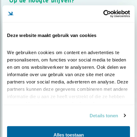
Op de hoogte blijven?
Meld je aan en ontvang nieuws, inspiratie, acties en tips
over vogels en activiteiten van Vogelbescherming.
AANMELDEN VOGELNIEUWS
Deze website maakt gebruik van cookies
Volg ons via social media
We gebruiken cookies om content en advertenties te 
personaliseren, om functies voor social media te bieden 
en om ons websiteverkeer te analyseren. Ook delen we 
informatie over uw gebruik van onze site met onze 
partners voor social media, adverteren en analyse. Deze 
partners kunnen deze gegevens combineren met andere 
informatie die u aan ze heeft verstrekt of die ze hebben 
verzameld op basis van uw gebruik van hun services.
Details tonen
Alles toestaan