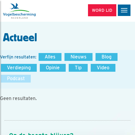
WORD LID
Men
Actueel
Alles
Nieuws
Blog
Verfijn resultaten:
Verdieping
Opinie
Tip
Video
Podcast
Geen resultaten.