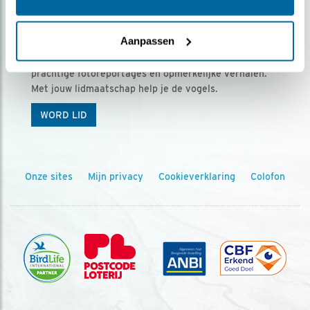
Ontvang 5 x Vogels voor € 36,00 per jaar
Aanpassen
Vogels is het tijdschrift voor onze leden, met
prachtige fotoreportages en opmerkelijke verhalen.
Met jouw lidmaatschap help je de vogels.
WORD LID
Onze sites
Mijn privacy
Cookieverklaring
Colofon