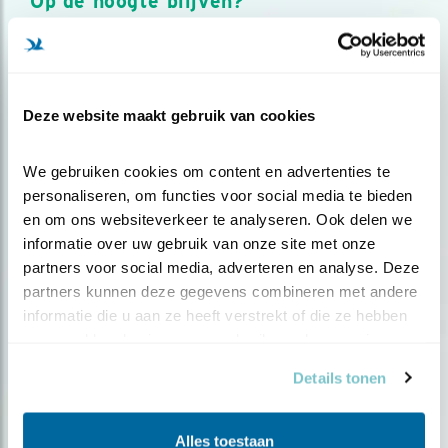
Op de hoogte blijven?
Meld je aan en ontvang nieuws, inspiratie, acties en tips
over vogels en activiteiten van Vogelbescherming.
AANMELDEN VOGELNIEUWS
Deze website maakt gebruik van cookies
Volg ons via social media
We gebruiken cookies om content en advertenties te 
personaliseren, om functies voor social media te bieden 
en om ons websiteverkeer te analyseren. Ook delen we 
informatie over uw gebruik van onze site met onze 
partners voor social media, adverteren en analyse. Deze 
partners kunnen deze gegevens combineren met andere 
informatie die u aan ze heeft verstrekt of die ze hebben 
verzameld op basis van uw gebruik van hun services.
Details tonen
Alles toestaan