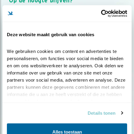
Op de hoogte blijven?
Meld je aan en ontvang nieuws, inspiratie, acties en tips
over vogels en activiteiten van Vogelbescherming.
AANMELDEN VOGELNIEUWS
Deze website maakt gebruik van cookies
Volg ons via social media
We gebruiken cookies om content en advertenties te 
personaliseren, om functies voor social media te bieden 
en om ons websiteverkeer te analyseren. Ook delen we 
informatie over uw gebruik van onze site met onze 
partners voor social media, adverteren en analyse. Deze 
partners kunnen deze gegevens combineren met andere 
informatie die u aan ze heeft verstrekt of die ze hebben 
verzameld op basis van uw gebruik van hun services.
Details tonen
Alles toestaan