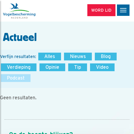
WORD LID
Men
Actueel
Alles
Nieuws
Blog
Verfijn resultaten:
Verdieping
Opinie
Tip
Video
Podcast
Geen resultaten.