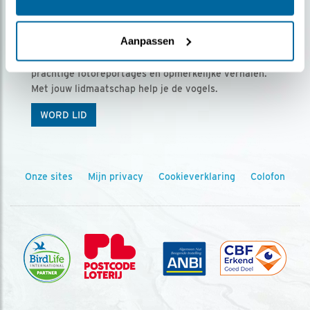
Ontvang 5 x Vogels voor € 36,00 per jaar
Aanpassen
Vogels is het tijdschrift voor onze leden, met
prachtige fotoreportages en opmerkelijke verhalen.
Met jouw lidmaatschap help je de vogels.
WORD LID
Onze sites
Mijn privacy
Cookieverklaring
Colofon