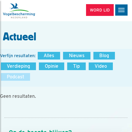
WORD LID
Men
Actueel
Alles
Nieuws
Blog
Verfijn resultaten:
Verdieping
Opinie
Tip
Video
Podcast
Geen resultaten.