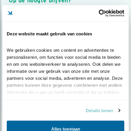
Op de hoogte blijven?
Meld je aan en ontvang nieuws, inspiratie, acties en tips
over vogels en activiteiten van Vogelbescherming.
AANMELDEN VOGELNIEUWS
Deze website maakt gebruik van cookies
Volg ons via social media
We gebruiken cookies om content en advertenties te 
personaliseren, om functies voor social media te bieden 
en om ons websiteverkeer te analyseren. Ook delen we 
informatie over uw gebruik van onze site met onze 
partners voor social media, adverteren en analyse. Deze 
partners kunnen deze gegevens combineren met andere 
informatie die u aan ze heeft verstrekt of die ze hebben 
verzameld op basis van uw gebruik van hun services.
Details tonen
Alles toestaan