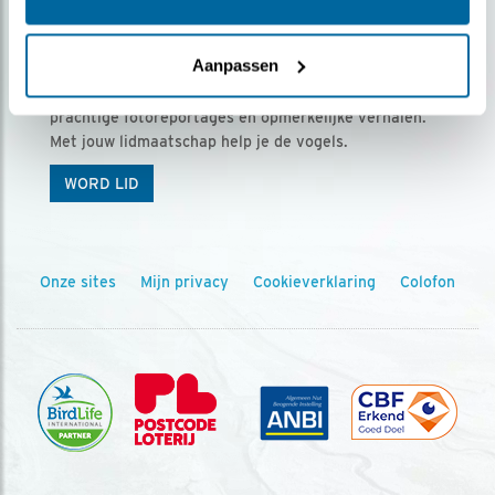
Ontvang 5 x Vogels voor € 36,00 per jaar
Aanpassen
Vogels is het tijdschrift voor onze leden, met
prachtige fotoreportages en opmerkelijke verhalen.
Met jouw lidmaatschap help je de vogels.
WORD LID
Onze sites
Mijn privacy
Cookieverklaring
Colofon