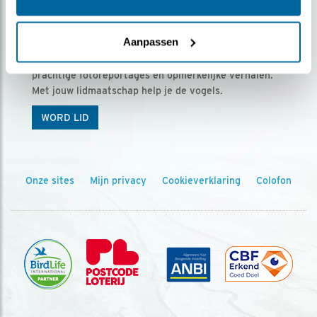
Ontvang 5 x Vogels voor € 36,00 per jaar
Aanpassen
Vogels is het tijdschrift voor onze leden, met
prachtige fotoreportages en opmerkelijke verhalen.
Met jouw lidmaatschap help je de vogels.
WORD LID
Onze sites
Mijn privacy
Cookieverklaring
Colofon