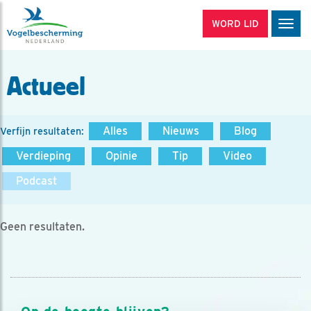
WORD LID
Men
Actueel
Alles
Nieuws
Blog
Verfijn resultaten:
Verdieping
Opinie
Tip
Video
Podcast
Geen resultaten.