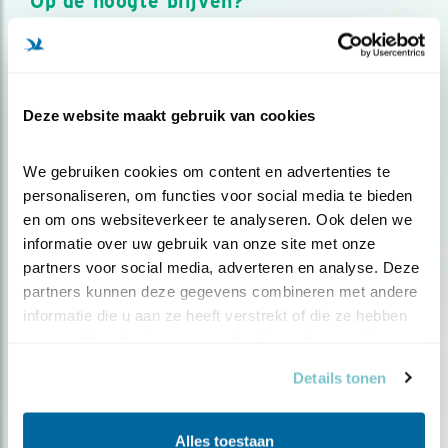
Op de hoogte blijven?
Meld je aan en ontvang nieuws, inspiratie, acties en tips
over vogels en activiteiten van Vogelbescherming.
AANMELDEN VOGELNIEUWS
Deze website maakt gebruik van cookies
Volg ons via social media
We gebruiken cookies om content en advertenties te 
personaliseren, om functies voor social media te bieden 
en om ons websiteverkeer te analyseren. Ook delen we 
informatie over uw gebruik van onze site met onze 
partners voor social media, adverteren en analyse. Deze 
partners kunnen deze gegevens combineren met andere 
informatie die u aan ze heeft verstrekt of die ze hebben 
verzameld op basis van uw gebruik van hun services.
Details tonen
Alles toestaan