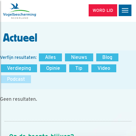
WORD LID
Men
Actueel
Alles
Nieuws
Blog
Verfijn resultaten:
Verdieping
Opinie
Tip
Video
Podcast
Geen resultaten.