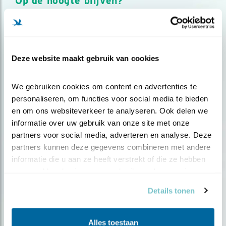
Op de hoogte blijven?
Meld je aan en ontvang nieuws, inspiratie, acties en tips
over vogels en activiteiten van Vogelbescherming.
AANMELDEN VOGELNIEUWS
Deze website maakt gebruik van cookies
Volg ons via social media
We gebruiken cookies om content en advertenties te 
personaliseren, om functies voor social media te bieden 
en om ons websiteverkeer te analyseren. Ook delen we 
informatie over uw gebruik van onze site met onze 
partners voor social media, adverteren en analyse. Deze 
partners kunnen deze gegevens combineren met andere 
informatie die u aan ze heeft verstrekt of die ze hebben 
verzameld op basis van uw gebruik van hun services.
Details tonen
Alles toestaan