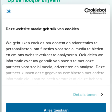
Op de hoogte blijven?
Meld je aan en ontvang nieuws, inspiratie, acties en tips
over vogels en activiteiten van Vogelbescherming.
AANMELDEN VOGELNIEUWS
Deze website maakt gebruik van cookies
Volg ons via social media
We gebruiken cookies om content en advertenties te 
personaliseren, om functies voor social media te bieden 
en om ons websiteverkeer te analyseren. Ook delen we 
informatie over uw gebruik van onze site met onze 
partners voor social media, adverteren en analyse. Deze 
partners kunnen deze gegevens combineren met andere 
informatie die u aan ze heeft verstrekt of die ze hebben 
verzameld op basis van uw gebruik van hun services.
Details tonen
Alles toestaan