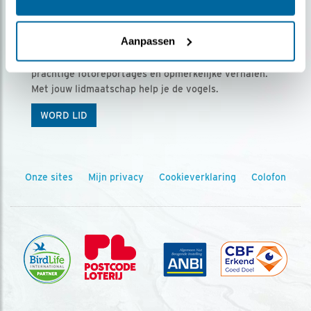
Ontvang 5 x Vogels voor € 36,00 per jaar
Aanpassen
Vogels is het tijdschrift voor onze leden, met
prachtige fotoreportages en opmerkelijke verhalen.
Met jouw lidmaatschap help je de vogels.
WORD LID
Onze sites
Mijn privacy
Cookieverklaring
Colofon