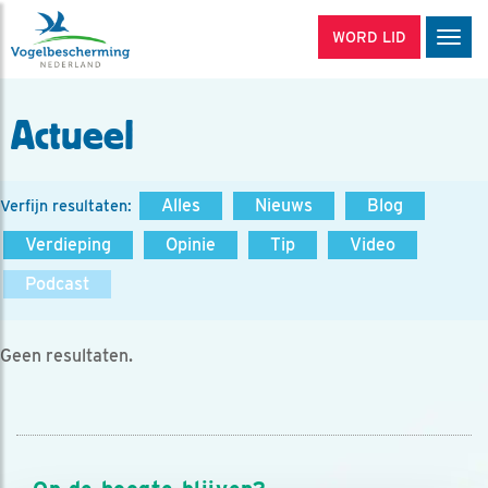
WORD LID
Men
Actueel
Alles
Nieuws
Blog
Verfijn resultaten:
Verdieping
Opinie
Tip
Video
Podcast
Geen resultaten.