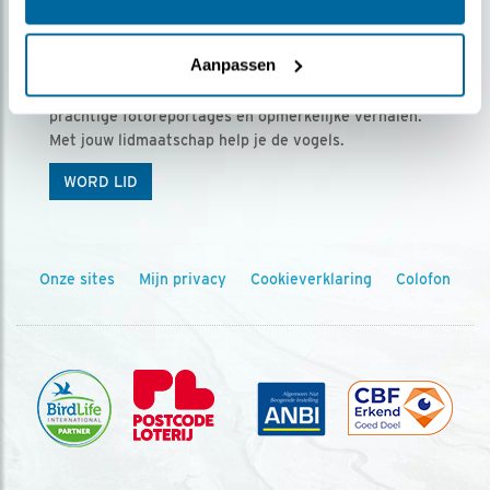
Ontvang 5 x Vogels voor € 36,00 per jaar
Aanpassen
Vogels is het tijdschrift voor onze leden, met
prachtige fotoreportages en opmerkelijke verhalen.
Met jouw lidmaatschap help je de vogels.
WORD LID
Onze sites
Mijn privacy
Cookieverklaring
Colofon