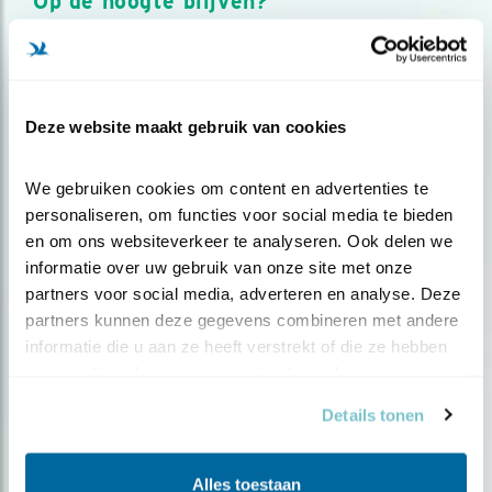
Op de hoogte blijven?
Meld je aan en ontvang nieuws, inspiratie, acties en tips
over vogels en activiteiten van Vogelbescherming.
AANMELDEN VOGELNIEUWS
Deze website maakt gebruik van cookies
Volg ons via social media
We gebruiken cookies om content en advertenties te 
personaliseren, om functies voor social media te bieden 
en om ons websiteverkeer te analyseren. Ook delen we 
informatie over uw gebruik van onze site met onze 
partners voor social media, adverteren en analyse. Deze 
partners kunnen deze gegevens combineren met andere 
informatie die u aan ze heeft verstrekt of die ze hebben 
verzameld op basis van uw gebruik van hun services.
Details tonen
Alles toestaan