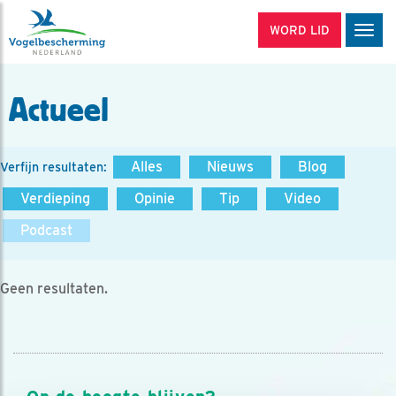
WORD LID
Men
Actueel
Alles
Nieuws
Blog
Verfijn resultaten:
Verdieping
Opinie
Tip
Video
Podcast
Geen resultaten.