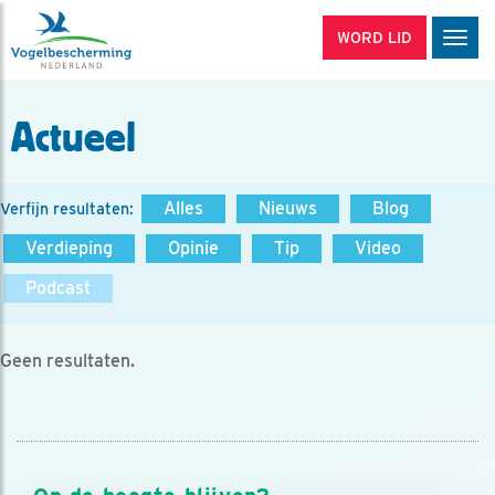
WORD LID
Men
Actueel
Alles
Nieuws
Blog
Verfijn resultaten:
Verdieping
Opinie
Tip
Video
Podcast
Geen resultaten.