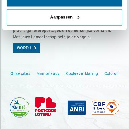
Ontvang 5 x Vogels voor € 36,00 per jaar
Aanpassen
Vogels is het tijdschrift voor onze leden, met
prachtige fotoreportages en opmerkelijke verhalen.
Met jouw lidmaatschap help je de vogels.
WORD LID
Onze sites
Mijn privacy
Cookieverklaring
Colofon