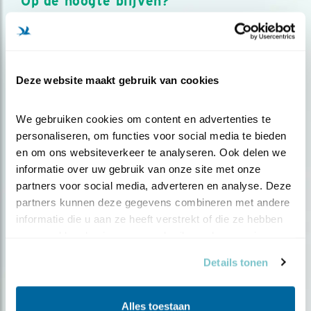
Op de hoogte blijven?
Meld je aan en ontvang nieuws, inspiratie, acties en tips
over vogels en activiteiten van Vogelbescherming.
AANMELDEN VOGELNIEUWS
Deze website maakt gebruik van cookies
Volg ons via social media
We gebruiken cookies om content en advertenties te 
personaliseren, om functies voor social media te bieden 
en om ons websiteverkeer te analyseren. Ook delen we 
informatie over uw gebruik van onze site met onze 
partners voor social media, adverteren en analyse. Deze 
partners kunnen deze gegevens combineren met andere 
informatie die u aan ze heeft verstrekt of die ze hebben 
verzameld op basis van uw gebruik van hun services.
Details tonen
Alles toestaan