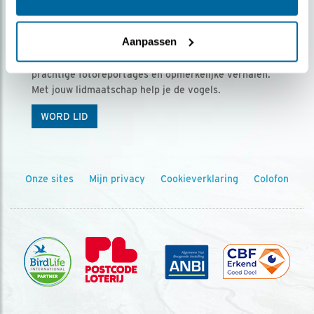
Ontvang 5 x Vogels voor € 36,00 per jaar
Aanpassen
Vogels is het tijdschrift voor onze leden, met
prachtige fotoreportages en opmerkelijke verhalen.
Met jouw lidmaatschap help je de vogels.
WORD LID
Onze sites
Mijn privacy
Cookieverklaring
Colofon