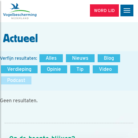
WORD LID
Men
Actueel
Alles
Nieuws
Blog
Verfijn resultaten:
Verdieping
Opinie
Tip
Video
Podcast
Geen resultaten.