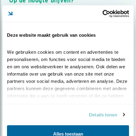
Op de hoogte blijven?
Meld je aan en ontvang nieuws, inspiratie, acties en tips
over vogels en activiteiten van Vogelbescherming.
AANMELDEN VOGELNIEUWS
Deze website maakt gebruik van cookies
Volg ons via social media
We gebruiken cookies om content en advertenties te 
personaliseren, om functies voor social media te bieden 
en om ons websiteverkeer te analyseren. Ook delen we 
informatie over uw gebruik van onze site met onze 
partners voor social media, adverteren en analyse. Deze 
partners kunnen deze gegevens combineren met andere 
informatie die u aan ze heeft verstrekt of die ze hebben 
verzameld op basis van uw gebruik van hun services.
Details tonen
Alles toestaan