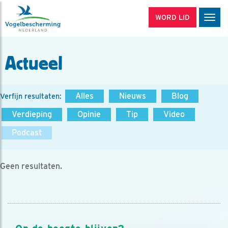
WORD LID
Men
Actueel
Alles
Nieuws
Blog
Verfijn resultaten:
Verdieping
Opinie
Tip
Video
Podcast
Geen resultaten.