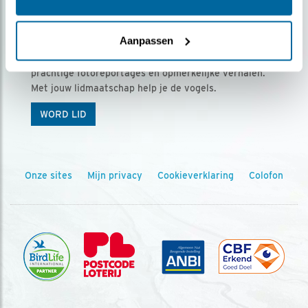
Ontvang 5 x Vogels voor € 36,00 per jaar
Aanpassen
Vogels is het tijdschrift voor onze leden, met
prachtige fotoreportages en opmerkelijke verhalen.
Met jouw lidmaatschap help je de vogels.
WORD LID
Onze sites
Mijn privacy
Cookieverklaring
Colofon