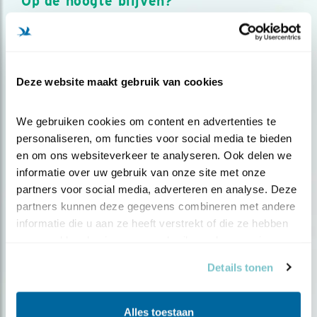
Op de hoogte blijven?
Meld je aan en ontvang nieuws, inspiratie, acties en tips
over vogels en activiteiten van Vogelbescherming.
AANMELDEN VOGELNIEUWS
Deze website maakt gebruik van cookies
Volg ons via social media
We gebruiken cookies om content en advertenties te 
personaliseren, om functies voor social media te bieden 
en om ons websiteverkeer te analyseren. Ook delen we 
informatie over uw gebruik van onze site met onze 
partners voor social media, adverteren en analyse. Deze 
partners kunnen deze gegevens combineren met andere 
informatie die u aan ze heeft verstrekt of die ze hebben 
verzameld op basis van uw gebruik van hun services.
Details tonen
Alles toestaan