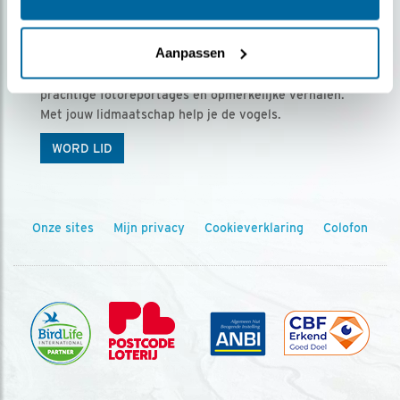
Ontvang 5 x Vogels voor € 36,00 per jaar
Aanpassen
Vogels is het tijdschrift voor onze leden, met
prachtige fotoreportages en opmerkelijke verhalen.
Met jouw lidmaatschap help je de vogels.
WORD LID
Onze sites
Mijn privacy
Cookieverklaring
Colofon