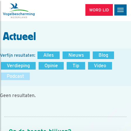
WORD LID
Men
Actueel
Alles
Nieuws
Blog
Verfijn resultaten:
Verdieping
Opinie
Tip
Video
Podcast
Geen resultaten.