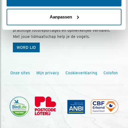
Ontvang 5 x Vogels voor € 36,00 per jaar
Aanpassen
Vogels is het tijdschrift voor onze leden, met
prachtige fotoreportages en opmerkelijke verhalen.
Met jouw lidmaatschap help je de vogels.
WORD LID
Onze sites
Mijn privacy
Cookieverklaring
Colofon