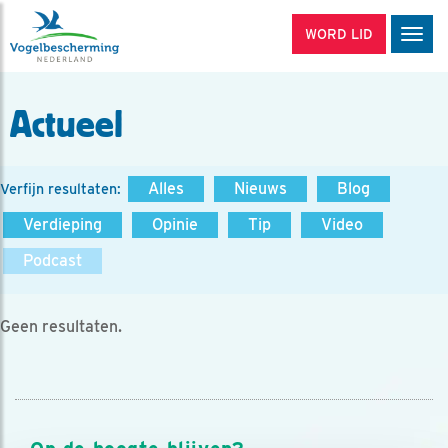
WORD LID
Men
Actueel
Alles
Nieuws
Blog
Verfijn resultaten:
Verdieping
Opinie
Tip
Video
Podcast
Geen resultaten.