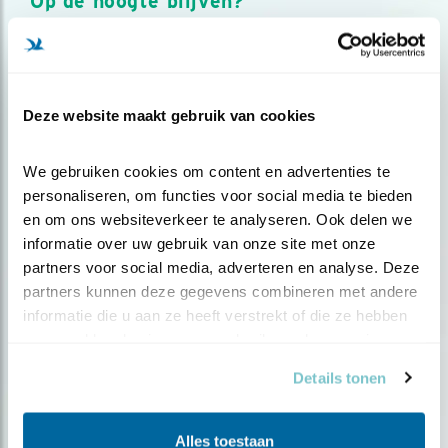
Op de hoogte blijven?
Meld je aan en ontvang nieuws, inspiratie, acties en tips
over vogels en activiteiten van Vogelbescherming.
AANMELDEN VOGELNIEUWS
Deze website maakt gebruik van cookies
Volg ons via social media
We gebruiken cookies om content en advertenties te 
personaliseren, om functies voor social media te bieden 
en om ons websiteverkeer te analyseren. Ook delen we 
informatie over uw gebruik van onze site met onze 
partners voor social media, adverteren en analyse. Deze 
partners kunnen deze gegevens combineren met andere 
informatie die u aan ze heeft verstrekt of die ze hebben 
verzameld op basis van uw gebruik van hun services.
Details tonen
Alles toestaan