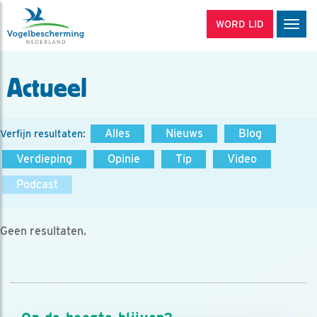
WORD LID
Men
Actueel
Alles
Nieuws
Blog
Verfijn resultaten:
Verdieping
Opinie
Tip
Video
Podcast
Geen resultaten.