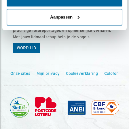
Ontvang 5 x Vogels voor € 36,00 per jaar
Aanpassen
Vogels is het tijdschrift voor onze leden, met
prachtige fotoreportages en opmerkelijke verhalen.
Met jouw lidmaatschap help je de vogels.
WORD LID
Onze sites
Mijn privacy
Cookieverklaring
Colofon