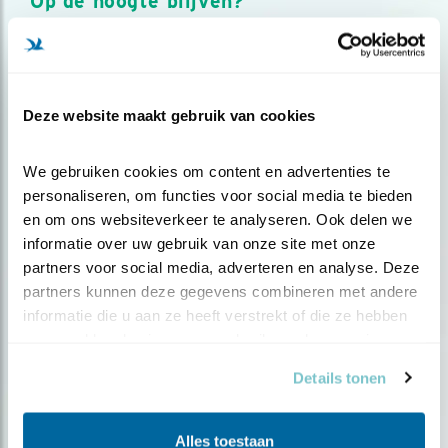
Op de hoogte blijven?
Meld je aan en ontvang nieuws, inspiratie, acties en tips
over vogels en activiteiten van Vogelbescherming.
AANMELDEN VOGELNIEUWS
Deze website maakt gebruik van cookies
Volg ons via social media
We gebruiken cookies om content en advertenties te 
personaliseren, om functies voor social media te bieden 
en om ons websiteverkeer te analyseren. Ook delen we 
informatie over uw gebruik van onze site met onze 
partners voor social media, adverteren en analyse. Deze 
partners kunnen deze gegevens combineren met andere 
informatie die u aan ze heeft verstrekt of die ze hebben 
verzameld op basis van uw gebruik van hun services.
Details tonen
Alles toestaan