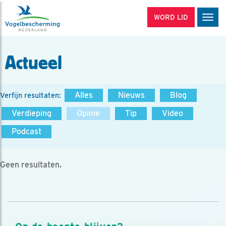
WORD LID
Men
Actueel
Alles
Nieuws
Blog
Verfijn resultaten:
Verdieping
Opinie
Tip
Video
Podcast
Geen resultaten.