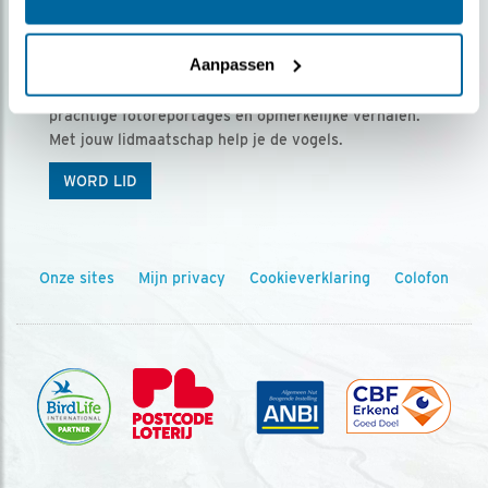
Ontvang 5 x Vogels voor € 36,00 per jaar
Aanpassen
Vogels is het tijdschrift voor onze leden, met
prachtige fotoreportages en opmerkelijke verhalen.
Met jouw lidmaatschap help je de vogels.
WORD LID
Onze sites
Mijn privacy
Cookieverklaring
Colofon