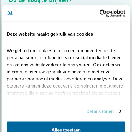
Op de hoogte blijven?
Meld je aan en ontvang nieuws, inspiratie, acties en tips
over vogels en activiteiten van Vogelbescherming.
AANMELDEN VOGELNIEUWS
Deze website maakt gebruik van cookies
Volg ons via social media
We gebruiken cookies om content en advertenties te 
personaliseren, om functies voor social media te bieden 
en om ons websiteverkeer te analyseren. Ook delen we 
informatie over uw gebruik van onze site met onze 
partners voor social media, adverteren en analyse. Deze 
partners kunnen deze gegevens combineren met andere 
informatie die u aan ze heeft verstrekt of die ze hebben 
verzameld op basis van uw gebruik van hun services.
Details tonen
Alles toestaan