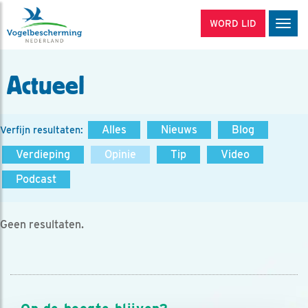
WORD LID
Men
Actueel
Alles
Nieuws
Blog
Verfijn resultaten:
Verdieping
Opinie
Tip
Video
Podcast
Geen resultaten.