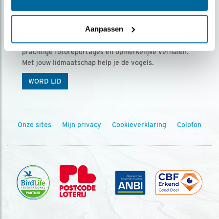
Ontvang 5 x Vogels voor € 36,00 per jaar
Aanpassen
Vogels is het tijdschrift voor onze leden, met
prachtige fotoreportages en opmerkelijke verhalen.
Met jouw lidmaatschap help je de vogels.
WORD LID
Onze sites
Mijn privacy
Cookieverklaring
Colofon