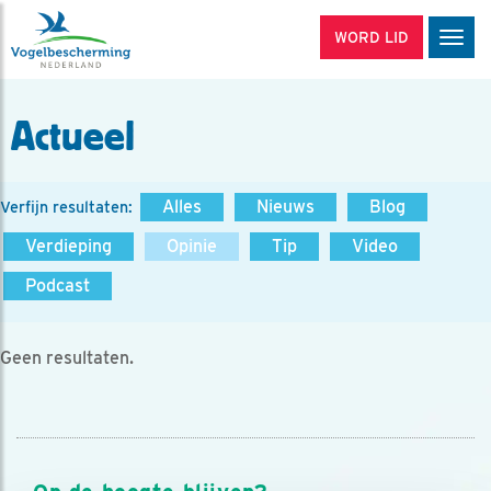
WORD LID
Men
Actueel
Alles
Nieuws
Blog
Verfijn resultaten:
Verdieping
Opinie
Tip
Video
Podcast
Geen resultaten.