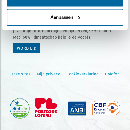
Ontvang 5 x Vogels voor € 36,00 per jaar
Aanpassen
Vogels is het tijdschrift voor onze leden, met
prachtige fotoreportages en opmerkelijke verhalen.
Met jouw lidmaatschap help je de vogels.
WORD LID
Onze sites
Mijn privacy
Cookieverklaring
Colofon