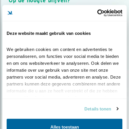
Op de hoogte blijven?
Meld je aan en ontvang nieuws, inspiratie, acties en tips
over vogels en activiteiten van Vogelbescherming.
AANMELDEN VOGELNIEUWS
Deze website maakt gebruik van cookies
Volg ons via social media
We gebruiken cookies om content en advertenties te 
personaliseren, om functies voor social media te bieden 
en om ons websiteverkeer te analyseren. Ook delen we 
informatie over uw gebruik van onze site met onze 
partners voor social media, adverteren en analyse. Deze 
partners kunnen deze gegevens combineren met andere 
informatie die u aan ze heeft verstrekt of die ze hebben 
verzameld op basis van uw gebruik van hun services.
Details tonen
Alles toestaan