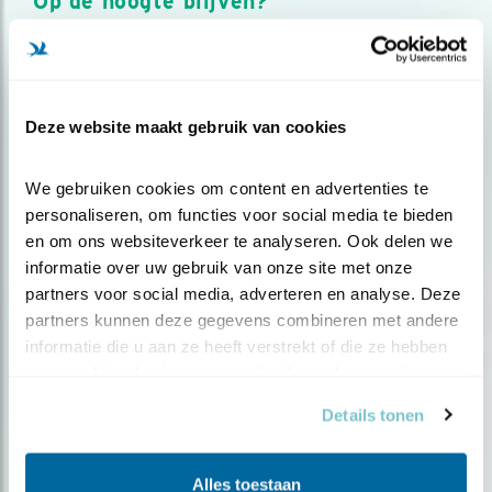
Op de hoogte blijven?
Meld je aan en ontvang nieuws, inspiratie, acties en tips
over vogels en activiteiten van Vogelbescherming.
AANMELDEN VOGELNIEUWS
Deze website maakt gebruik van cookies
Volg ons via social media
We gebruiken cookies om content en advertenties te 
personaliseren, om functies voor social media te bieden 
en om ons websiteverkeer te analyseren. Ook delen we 
informatie over uw gebruik van onze site met onze 
partners voor social media, adverteren en analyse. Deze 
partners kunnen deze gegevens combineren met andere 
informatie die u aan ze heeft verstrekt of die ze hebben 
verzameld op basis van uw gebruik van hun services.
Details tonen
Alles toestaan