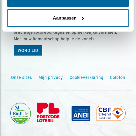
Ontvang 5 x Vogels voor € 36,00 per jaar
Aanpassen
Vogels is het tijdschrift voor onze leden, met
prachtige fotoreportages en opmerkelijke verhalen.
Met jouw lidmaatschap help je de vogels.
WORD LID
Onze sites
Mijn privacy
Cookieverklaring
Colofon