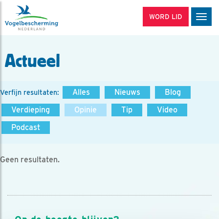
WORD LID
Men
Actueel
Alles
Nieuws
Blog
Verfijn resultaten:
Verdieping
Opinie
Tip
Video
Podcast
Geen resultaten.