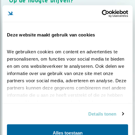
Op de hoogte blijven?
Meld je aan en ontvang nieuws, inspiratie, acties en tips
over vogels en activiteiten van Vogelbescherming.
AANMELDEN VOGELNIEUWS
Deze website maakt gebruik van cookies
Volg ons via social media
We gebruiken cookies om content en advertenties te 
personaliseren, om functies voor social media te bieden 
en om ons websiteverkeer te analyseren. Ook delen we 
informatie over uw gebruik van onze site met onze 
partners voor social media, adverteren en analyse. Deze 
partners kunnen deze gegevens combineren met andere 
informatie die u aan ze heeft verstrekt of die ze hebben 
verzameld op basis van uw gebruik van hun services.
Details tonen
Alles toestaan