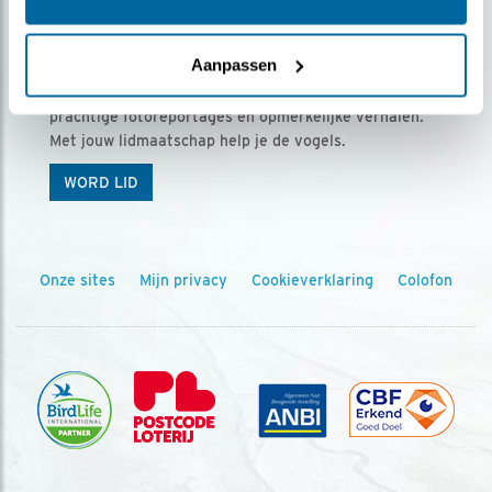
Ontvang 5 x Vogels voor € 36,00 per jaar
Aanpassen
Vogels is het tijdschrift voor onze leden, met
prachtige fotoreportages en opmerkelijke verhalen.
Met jouw lidmaatschap help je de vogels.
WORD LID
Onze sites
Mijn privacy
Cookieverklaring
Colofon