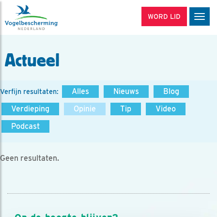
WORD LID
Men
Actueel
Alles
Nieuws
Blog
Verfijn resultaten:
Verdieping
Opinie
Tip
Video
Podcast
Geen resultaten.