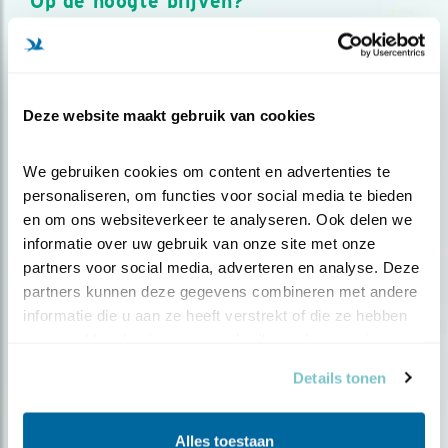
Op de hoogte blijven?
Meld je aan en ontvang nieuws, inspiratie, acties en tips
over vogels en activiteiten van Vogelbescherming.
AANMELDEN VOGELNIEUWS
Deze website maakt gebruik van cookies
Volg ons via social media
We gebruiken cookies om content en advertenties te 
personaliseren, om functies voor social media te bieden 
en om ons websiteverkeer te analyseren. Ook delen we 
informatie over uw gebruik van onze site met onze 
partners voor social media, adverteren en analyse. Deze 
partners kunnen deze gegevens combineren met andere 
informatie die u aan ze heeft verstrekt of die ze hebben 
verzameld op basis van uw gebruik van hun services.
Details tonen
Alles toestaan