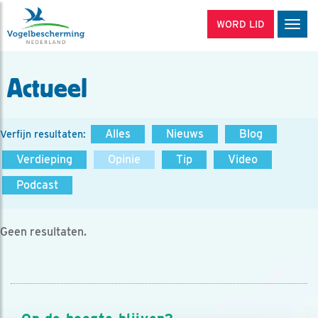
WORD LID
Men
Actueel
Alles
Nieuws
Blog
Verfijn resultaten:
Verdieping
Opinie
Tip
Video
Podcast
Geen resultaten.