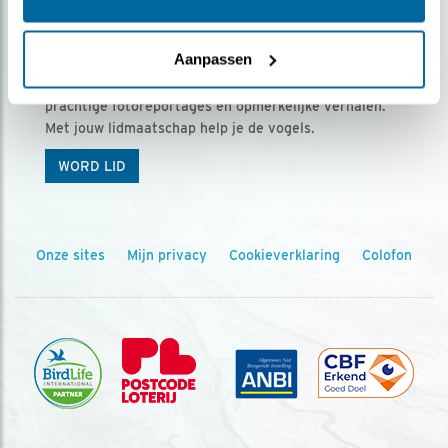
Ontvang 5 x Vogels voor € 36,00 per jaar
Aanpassen
Vogels is het tijdschrift voor onze leden, met
prachtige fotoreportages en opmerkelijke verhalen.
Met jouw lidmaatschap help je de vogels.
WORD LID
Onze sites
Mijn privacy
Cookieverklaring
Colofon