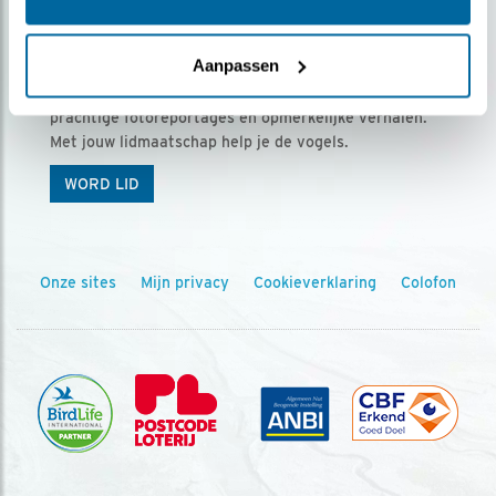
Ontvang 5 x Vogels voor € 36,00 per jaar
Aanpassen
Vogels is het tijdschrift voor onze leden, met
prachtige fotoreportages en opmerkelijke verhalen.
Met jouw lidmaatschap help je de vogels.
WORD LID
Onze sites
Mijn privacy
Cookieverklaring
Colofon