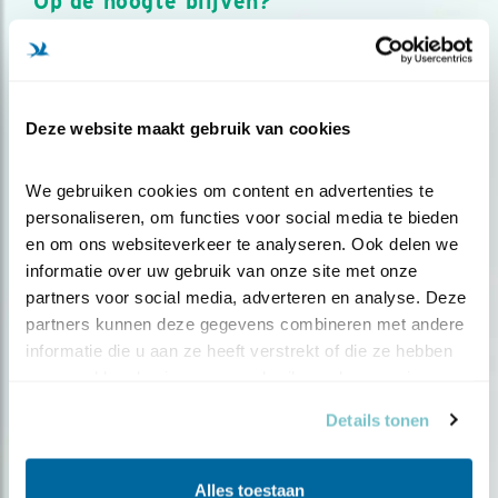
Op de hoogte blijven?
Meld je aan en ontvang nieuws, inspiratie, acties en tips
over vogels en activiteiten van Vogelbescherming.
AANMELDEN VOGELNIEUWS
Deze website maakt gebruik van cookies
Volg ons via social media
We gebruiken cookies om content en advertenties te 
personaliseren, om functies voor social media te bieden 
en om ons websiteverkeer te analyseren. Ook delen we 
informatie over uw gebruik van onze site met onze 
partners voor social media, adverteren en analyse. Deze 
partners kunnen deze gegevens combineren met andere 
informatie die u aan ze heeft verstrekt of die ze hebben 
verzameld op basis van uw gebruik van hun services.
Details tonen
Alles toestaan