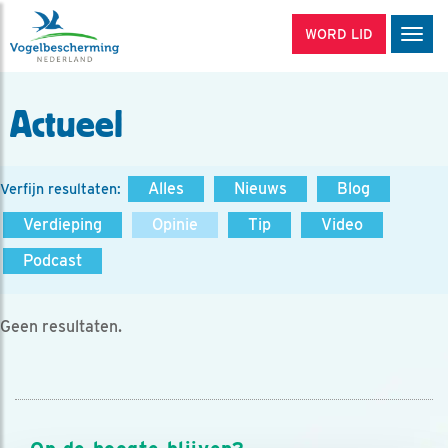
WORD LID
Men
Actueel
Alles
Nieuws
Blog
Verfijn resultaten:
Verdieping
Opinie
Tip
Video
Podcast
Geen resultaten.