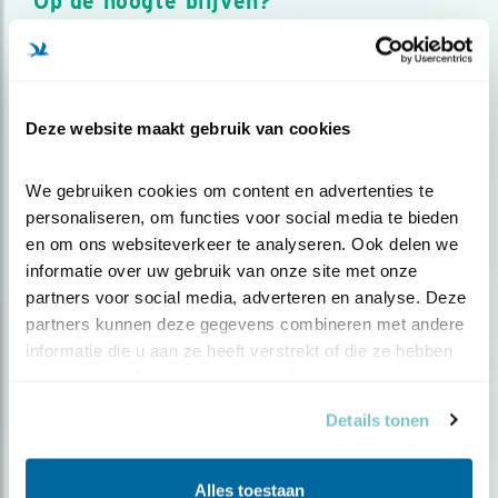
Op de hoogte blijven?
Meld je aan en ontvang nieuws, inspiratie, acties en tips
over vogels en activiteiten van Vogelbescherming.
AANMELDEN VOGELNIEUWS
Deze website maakt gebruik van cookies
Volg ons via social media
We gebruiken cookies om content en advertenties te 
personaliseren, om functies voor social media te bieden 
en om ons websiteverkeer te analyseren. Ook delen we 
informatie over uw gebruik van onze site met onze 
partners voor social media, adverteren en analyse. Deze 
partners kunnen deze gegevens combineren met andere 
informatie die u aan ze heeft verstrekt of die ze hebben 
verzameld op basis van uw gebruik van hun services.
Details tonen
Alles toestaan