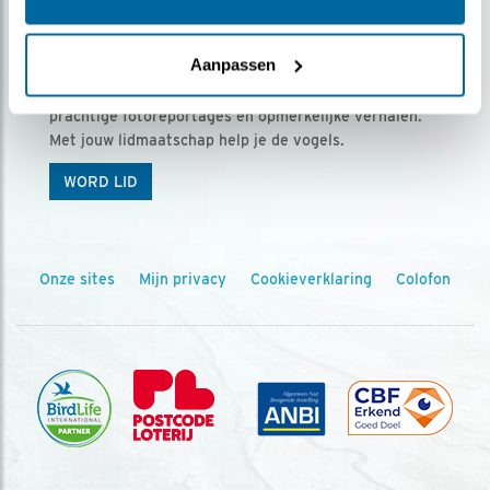
Ontvang 5 x Vogels voor € 36,00 per jaar
Aanpassen
Vogels is het tijdschrift voor onze leden, met
prachtige fotoreportages en opmerkelijke verhalen.
Met jouw lidmaatschap help je de vogels.
WORD LID
Onze sites
Mijn privacy
Cookieverklaring
Colofon