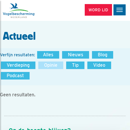
WORD LID
Men
Actueel
Alles
Nieuws
Blog
Verfijn resultaten:
Verdieping
Opinie
Tip
Video
Podcast
Geen resultaten.