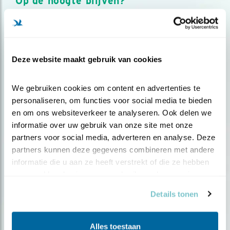
Op de hoogte blijven?
Meld je aan en ontvang nieuws, inspiratie, acties en tips
over vogels en activiteiten van Vogelbescherming.
AANMELDEN VOGELNIEUWS
Deze website maakt gebruik van cookies
Volg ons via social media
We gebruiken cookies om content en advertenties te 
personaliseren, om functies voor social media te bieden 
en om ons websiteverkeer te analyseren. Ook delen we 
informatie over uw gebruik van onze site met onze 
partners voor social media, adverteren en analyse. Deze 
partners kunnen deze gegevens combineren met andere 
informatie die u aan ze heeft verstrekt of die ze hebben 
verzameld op basis van uw gebruik van hun services.
Details tonen
Alles toestaan