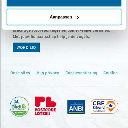
Ontvang 5 x Vogels voor € 36,00 per jaar
Aanpassen
Vogels is het tijdschrift voor onze leden, met
prachtige fotoreportages en opmerkelijke verhalen.
Met jouw lidmaatschap help je de vogels.
WORD LID
Onze sites
Mijn privacy
Cookieverklaring
Colofon