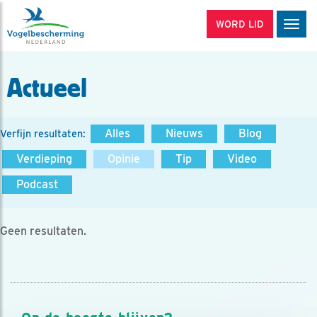
WORD LID
Men
Actueel
Alles
Nieuws
Blog
Verfijn resultaten:
Verdieping
Opinie
Tip
Video
Podcast
Geen resultaten.