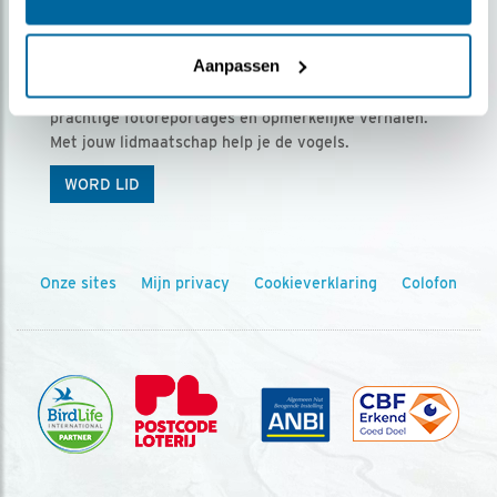
Ontvang 5 x Vogels voor € 36,00 per jaar
Aanpassen
Vogels is het tijdschrift voor onze leden, met
prachtige fotoreportages en opmerkelijke verhalen.
Met jouw lidmaatschap help je de vogels.
WORD LID
Onze sites
Mijn privacy
Cookieverklaring
Colofon