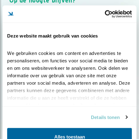
Op de hoogte blijven?
Meld je aan en ontvang nieuws, inspiratie, acties en tips
over vogels en activiteiten van Vogelbescherming.
AANMELDEN VOGELNIEUWS
Deze website maakt gebruik van cookies
Volg ons via social media
We gebruiken cookies om content en advertenties te 
personaliseren, om functies voor social media te bieden 
en om ons websiteverkeer te analyseren. Ook delen we 
informatie over uw gebruik van onze site met onze 
partners voor social media, adverteren en analyse. Deze 
partners kunnen deze gegevens combineren met andere 
informatie die u aan ze heeft verstrekt of die ze hebben 
verzameld op basis van uw gebruik van hun services.
Details tonen
Alles toestaan