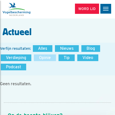
WORD LID
Men
Actueel
Alles
Nieuws
Blog
Verfijn resultaten:
Verdieping
Opinie
Tip
Video
Podcast
Geen resultaten.