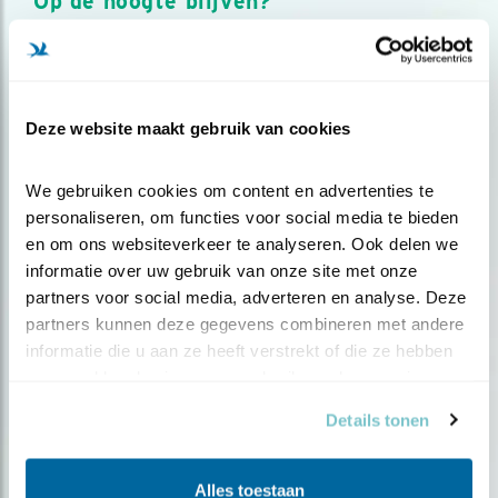
Op de hoogte blijven?
Meld je aan en ontvang nieuws, inspiratie, acties en tips
over vogels en activiteiten van Vogelbescherming.
AANMELDEN VOGELNIEUWS
Deze website maakt gebruik van cookies
Volg ons via social media
We gebruiken cookies om content en advertenties te 
personaliseren, om functies voor social media te bieden 
en om ons websiteverkeer te analyseren. Ook delen we 
informatie over uw gebruik van onze site met onze 
partners voor social media, adverteren en analyse. Deze 
partners kunnen deze gegevens combineren met andere 
informatie die u aan ze heeft verstrekt of die ze hebben 
verzameld op basis van uw gebruik van hun services.
Details tonen
Alles toestaan