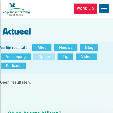
WORD LID
Men
Actueel
Alles
Nieuws
Blog
Verfijn resultaten:
Verdieping
Opinie
Tip
Video
Podcast
Geen resultaten.