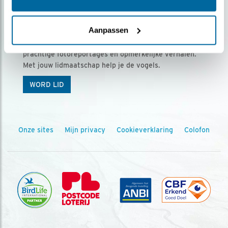
Ontvang 5 x Vogels voor € 36,00 per jaar
Aanpassen
Vogels is het tijdschrift voor onze leden, met
prachtige fotoreportages en opmerkelijke verhalen.
Met jouw lidmaatschap help je de vogels.
WORD LID
Onze sites
Mijn privacy
Cookieverklaring
Colofon