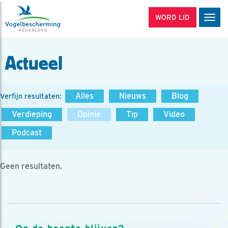
WORD LID
Men
Actueel
Alles
Nieuws
Blog
Verfijn resultaten:
Verdieping
Opinie
Tip
Video
Podcast
Geen resultaten.