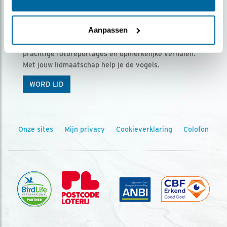
Ontvang 5 x Vogels voor € 36,00 per jaar
Aanpassen
Vogels is het tijdschrift voor onze leden, met
prachtige fotoreportages en opmerkelijke verhalen.
Met jouw lidmaatschap help je de vogels.
WORD LID
Onze sites
Mijn privacy
Cookieverklaring
Colofon