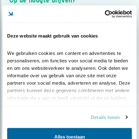
Op de hoogte blijven?
Meld je aan en ontvang nieuws, inspiratie, acties en tips
over vogels en activiteiten van Vogelbescherming.
AANMELDEN VOGELNIEUWS
Deze website maakt gebruik van cookies
Volg ons via social media
We gebruiken cookies om content en advertenties te 
personaliseren, om functies voor social media te bieden 
en om ons websiteverkeer te analyseren. Ook delen we 
informatie over uw gebruik van onze site met onze 
partners voor social media, adverteren en analyse. Deze 
partners kunnen deze gegevens combineren met andere 
informatie die u aan ze heeft verstrekt of die ze hebben 
verzameld op basis van uw gebruik van hun services.
Details tonen
Alles toestaan