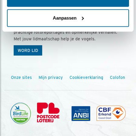
Ontvang 5 x Vogels voor € 36,00 per jaar
Aanpassen
Vogels is het tijdschrift voor onze leden, met
prachtige fotoreportages en opmerkelijke verhalen.
Met jouw lidmaatschap help je de vogels.
WORD LID
Onze sites
Mijn privacy
Cookieverklaring
Colofon