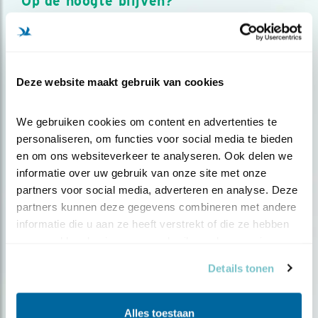
Op de hoogte blijven?
Meld je aan en ontvang nieuws, inspiratie, acties en tips
over vogels en activiteiten van Vogelbescherming.
AANMELDEN VOGELNIEUWS
Deze website maakt gebruik van cookies
Volg ons via social media
We gebruiken cookies om content en advertenties te 
personaliseren, om functies voor social media te bieden 
en om ons websiteverkeer te analyseren. Ook delen we 
informatie over uw gebruik van onze site met onze 
partners voor social media, adverteren en analyse. Deze 
partners kunnen deze gegevens combineren met andere 
informatie die u aan ze heeft verstrekt of die ze hebben 
verzameld op basis van uw gebruik van hun services.
Details tonen
Alles toestaan