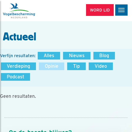
WORD LID
Men
Actueel
Alles
Nieuws
Blog
Verfijn resultaten:
Verdieping
Opinie
Tip
Video
Podcast
Geen resultaten.