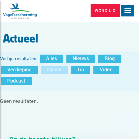
WORD LID
Men
Actueel
Alles
Nieuws
Blog
Verfijn resultaten:
Verdieping
Opinie
Tip
Video
Podcast
Geen resultaten.