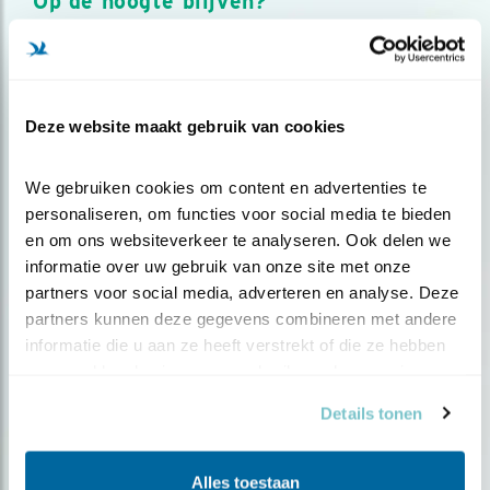
Op de hoogte blijven?
Meld je aan en ontvang nieuws, inspiratie, acties en tips
over vogels en activiteiten van Vogelbescherming.
AANMELDEN VOGELNIEUWS
Deze website maakt gebruik van cookies
Volg ons via social media
We gebruiken cookies om content en advertenties te 
personaliseren, om functies voor social media te bieden 
en om ons websiteverkeer te analyseren. Ook delen we 
informatie over uw gebruik van onze site met onze 
partners voor social media, adverteren en analyse. Deze 
partners kunnen deze gegevens combineren met andere 
informatie die u aan ze heeft verstrekt of die ze hebben 
verzameld op basis van uw gebruik van hun services.
Details tonen
Alles toestaan