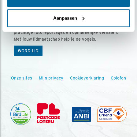
Ontvang 5 x Vogels voor € 36,00 per jaar
Aanpassen
Vogels is het tijdschrift voor onze leden, met
prachtige fotoreportages en opmerkelijke verhalen.
Met jouw lidmaatschap help je de vogels.
WORD LID
Onze sites
Mijn privacy
Cookieverklaring
Colofon