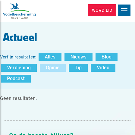
WORD LID
Men
Actueel
Alles
Nieuws
Blog
Verfijn resultaten:
Verdieping
Opinie
Tip
Video
Podcast
Geen resultaten.