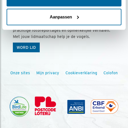
Ontvang 5 x Vogels voor € 36,00 per jaar
Aanpassen
Vogels is het tijdschrift voor onze leden, met
prachtige fotoreportages en opmerkelijke verhalen.
Met jouw lidmaatschap help je de vogels.
WORD LID
Onze sites
Mijn privacy
Cookieverklaring
Colofon