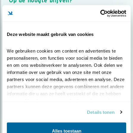
Op de hoogte blijven?
Meld je aan en ontvang nieuws, inspiratie, acties en tips
over vogels en activiteiten van Vogelbescherming.
AANMELDEN VOGELNIEUWS
Deze website maakt gebruik van cookies
Volg ons via social media
We gebruiken cookies om content en advertenties te 
personaliseren, om functies voor social media te bieden 
en om ons websiteverkeer te analyseren. Ook delen we 
informatie over uw gebruik van onze site met onze 
partners voor social media, adverteren en analyse. Deze 
partners kunnen deze gegevens combineren met andere 
informatie die u aan ze heeft verstrekt of die ze hebben 
verzameld op basis van uw gebruik van hun services.
Details tonen
Alles toestaan