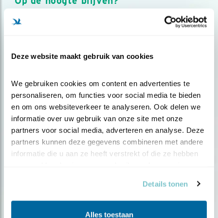
Op de hoogte blijven?
Meld je aan en ontvang nieuws, inspiratie, acties en tips
over vogels en activiteiten van Vogelbescherming.
AANMELDEN VOGELNIEUWS
Deze website maakt gebruik van cookies
Volg ons via social media
We gebruiken cookies om content en advertenties te 
personaliseren, om functies voor social media te bieden 
en om ons websiteverkeer te analyseren. Ook delen we 
informatie over uw gebruik van onze site met onze 
partners voor social media, adverteren en analyse. Deze 
partners kunnen deze gegevens combineren met andere 
informatie die u aan ze heeft verstrekt of die ze hebben 
verzameld op basis van uw gebruik van hun services.
Details tonen
Alles toestaan