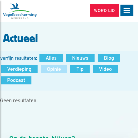
WORD LID
Men
Actueel
Alles
Nieuws
Blog
Verfijn resultaten:
Verdieping
Opinie
Tip
Video
Podcast
Geen resultaten.