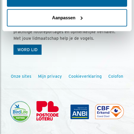
Ontvang 5 x Vogels voor € 36,00 per jaar
Aanpassen
Vogels is het tijdschrift voor onze leden, met
prachtige fotoreportages en opmerkelijke verhalen.
Met jouw lidmaatschap help je de vogels.
WORD LID
Onze sites
Mijn privacy
Cookieverklaring
Colofon