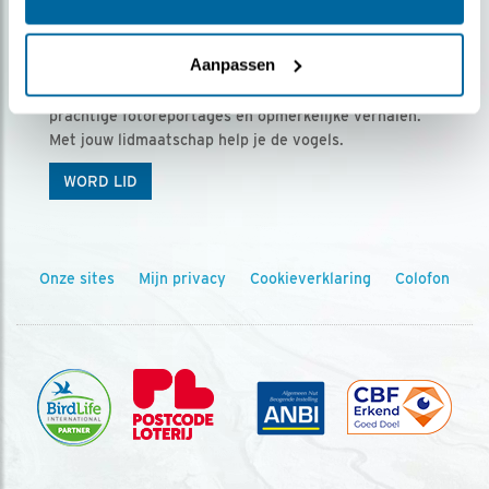
Ontvang 5 x Vogels voor € 36,00 per jaar
Aanpassen
Vogels is het tijdschrift voor onze leden, met
prachtige fotoreportages en opmerkelijke verhalen.
Met jouw lidmaatschap help je de vogels.
WORD LID
Onze sites
Mijn privacy
Cookieverklaring
Colofon