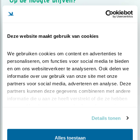
Op de hoogte blijven?
Meld je aan en ontvang nieuws, inspiratie, acties en tips
over vogels en activiteiten van Vogelbescherming.
AANMELDEN VOGELNIEUWS
Deze website maakt gebruik van cookies
Volg ons via social media
We gebruiken cookies om content en advertenties te 
personaliseren, om functies voor social media te bieden 
en om ons websiteverkeer te analyseren. Ook delen we 
informatie over uw gebruik van onze site met onze 
partners voor social media, adverteren en analyse. Deze 
partners kunnen deze gegevens combineren met andere 
informatie die u aan ze heeft verstrekt of die ze hebben 
verzameld op basis van uw gebruik van hun services.
Details tonen
Alles toestaan