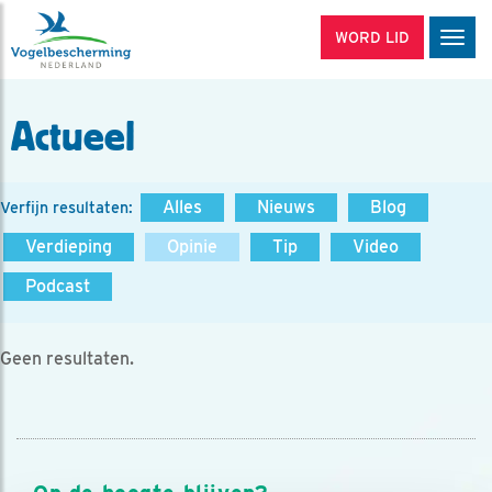
WORD LID
Men
Actueel
Alles
Nieuws
Blog
Verfijn resultaten:
Verdieping
Opinie
Tip
Video
Podcast
Geen resultaten.