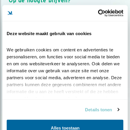
Op de hoogte blijven?
Meld je aan en ontvang nieuws, inspiratie, acties en tips
over vogels en activiteiten van Vogelbescherming.
AANMELDEN VOGELNIEUWS
Deze website maakt gebruik van cookies
Volg ons via social media
We gebruiken cookies om content en advertenties te 
personaliseren, om functies voor social media te bieden 
en om ons websiteverkeer te analyseren. Ook delen we 
informatie over uw gebruik van onze site met onze 
partners voor social media, adverteren en analyse. Deze 
partners kunnen deze gegevens combineren met andere 
informatie die u aan ze heeft verstrekt of die ze hebben 
verzameld op basis van uw gebruik van hun services.
Details tonen
Alles toestaan