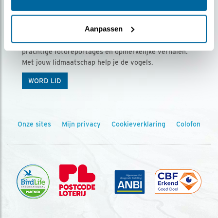
Ontvang 5 x Vogels voor € 36,00 per jaar
Aanpassen
Vogels is het tijdschrift voor onze leden, met
prachtige fotoreportages en opmerkelijke verhalen.
Met jouw lidmaatschap help je de vogels.
WORD LID
Onze sites
Mijn privacy
Cookieverklaring
Colofon