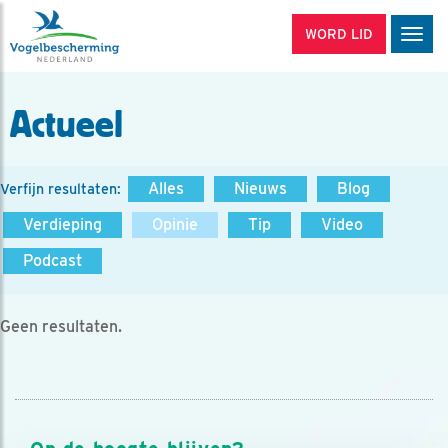
WORD LID
Men
Actueel
Alles
Nieuws
Blog
Verfijn resultaten:
Verdieping
Opinie
Tip
Video
Podcast
Geen resultaten.