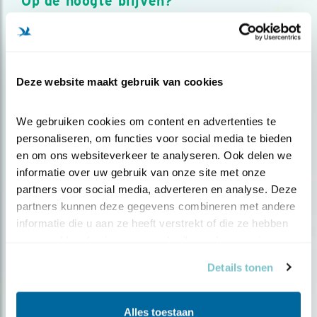
Op de hoogte blijven?
Meld je aan en ontvang nieuws, inspiratie, acties en tips
over vogels en activiteiten van Vogelbescherming.
AANMELDEN VOGELNIEUWS
Deze website maakt gebruik van cookies
Volg ons via social media
We gebruiken cookies om content en advertenties te 
personaliseren, om functies voor social media te bieden 
en om ons websiteverkeer te analyseren. Ook delen we 
informatie over uw gebruik van onze site met onze 
partners voor social media, adverteren en analyse. Deze 
partners kunnen deze gegevens combineren met andere 
informatie die u aan ze heeft verstrekt of die ze hebben 
verzameld op basis van uw gebruik van hun services.
Details tonen
Alles toestaan