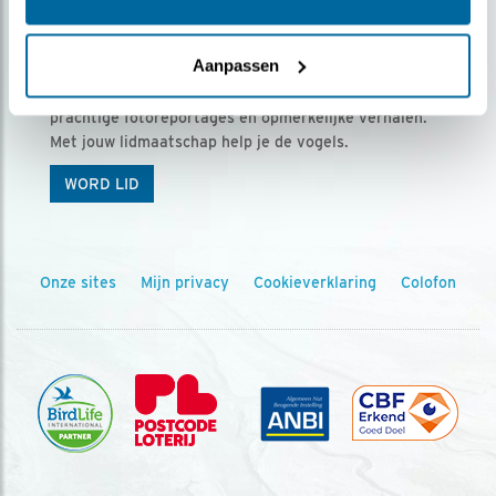
Ontvang 5 x Vogels voor € 36,00 per jaar
Aanpassen
Vogels is het tijdschrift voor onze leden, met
prachtige fotoreportages en opmerkelijke verhalen.
Met jouw lidmaatschap help je de vogels.
WORD LID
Onze sites
Mijn privacy
Cookieverklaring
Colofon