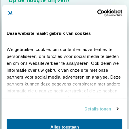
Op de hoogte blijven?
Meld je aan en ontvang nieuws, inspiratie, acties en tips
over vogels en activiteiten van Vogelbescherming.
AANMELDEN VOGELNIEUWS
Deze website maakt gebruik van cookies
Volg ons via social media
We gebruiken cookies om content en advertenties te 
personaliseren, om functies voor social media te bieden 
en om ons websiteverkeer te analyseren. Ook delen we 
informatie over uw gebruik van onze site met onze 
partners voor social media, adverteren en analyse. Deze 
partners kunnen deze gegevens combineren met andere 
informatie die u aan ze heeft verstrekt of die ze hebben 
verzameld op basis van uw gebruik van hun services.
Details tonen
Alles toestaan