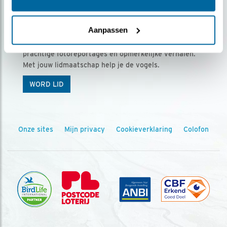
Ontvang 5 x Vogels voor € 36,00 per jaar
Aanpassen
Vogels is het tijdschrift voor onze leden, met
prachtige fotoreportages en opmerkelijke verhalen.
Met jouw lidmaatschap help je de vogels.
WORD LID
Onze sites
Mijn privacy
Cookieverklaring
Colofon