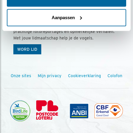
Ontvang 5 x Vogels voor € 36,00 per jaar
Aanpassen
Vogels is het tijdschrift voor onze leden, met
prachtige fotoreportages en opmerkelijke verhalen.
Met jouw lidmaatschap help je de vogels.
WORD LID
Onze sites
Mijn privacy
Cookieverklaring
Colofon