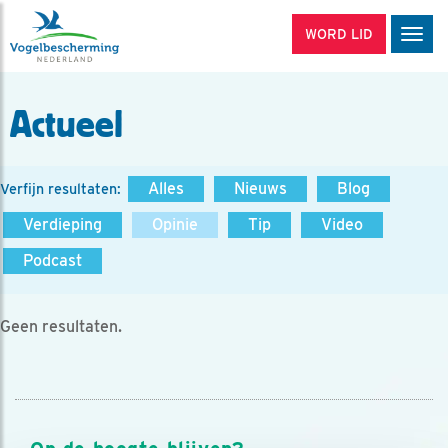
WORD LID
Men
Actueel
Alles
Nieuws
Blog
Verfijn resultaten:
Verdieping
Opinie
Tip
Video
Podcast
Geen resultaten.