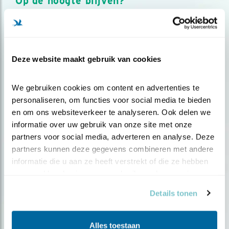
Op de hoogte blijven?
Meld je aan en ontvang nieuws, inspiratie, acties en tips
over vogels en activiteiten van Vogelbescherming.
AANMELDEN VOGELNIEUWS
Deze website maakt gebruik van cookies
Volg ons via social media
We gebruiken cookies om content en advertenties te 
personaliseren, om functies voor social media te bieden 
en om ons websiteverkeer te analyseren. Ook delen we 
informatie over uw gebruik van onze site met onze 
partners voor social media, adverteren en analyse. Deze 
partners kunnen deze gegevens combineren met andere 
informatie die u aan ze heeft verstrekt of die ze hebben 
verzameld op basis van uw gebruik van hun services.
Details tonen
Alles toestaan