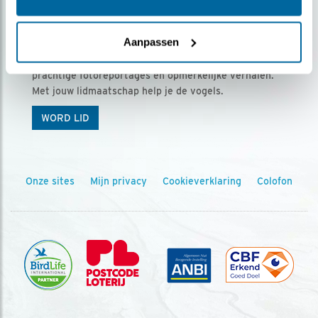
Ontvang 5 x Vogels voor € 36,00 per jaar
Aanpassen
Vogels is het tijdschrift voor onze leden, met
prachtige fotoreportages en opmerkelijke verhalen.
Met jouw lidmaatschap help je de vogels.
WORD LID
Onze sites
Mijn privacy
Cookieverklaring
Colofon