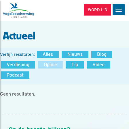
WORD LID
Men
Actueel
Alles
Nieuws
Blog
Verfijn resultaten:
Verdieping
Opinie
Tip
Video
Podcast
Geen resultaten.