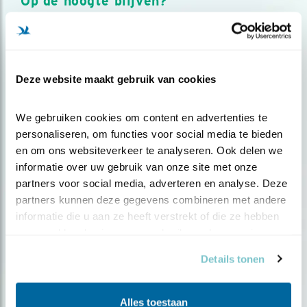
Op de hoogte blijven?
Meld je aan en ontvang nieuws, inspiratie, acties en tips
over vogels en activiteiten van Vogelbescherming.
AANMELDEN VOGELNIEUWS
Deze website maakt gebruik van cookies
Volg ons via social media
We gebruiken cookies om content en advertenties te 
personaliseren, om functies voor social media te bieden 
en om ons websiteverkeer te analyseren. Ook delen we 
informatie over uw gebruik van onze site met onze 
partners voor social media, adverteren en analyse. Deze 
partners kunnen deze gegevens combineren met andere 
informatie die u aan ze heeft verstrekt of die ze hebben 
verzameld op basis van uw gebruik van hun services.
Details tonen
Alles toestaan